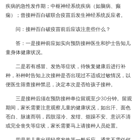
疾病的急性发作期；中枢神经系统疾病（如脑病、癫
痫）；曾接种百白破联合疫苗后发生神经系统反应者。
问：接种百白破疫苗前后应该注意些什么？
答：一是接种前应如实向预防接种医生和护士告知儿
童身体健康状况。
二是若有感冒、发热等症状，待恢复健康后进行补
种，补种时告知上次接种是否出现过不适或过敏情况，以
便医生筛查接种禁忌，决定本次是否给孩子接种。
三是接种后须在预防接种单位留观至少30分钟。留观
期间，家长需要注意观察儿童的健康状况，如出汗、面色
苍白、脉速而弱，四肢湿冷、发绀、烦躁不安、意识不清
或完全丧失等症状，家长需要马上请接种人员处置。
四是若儿童出现轻度发热等一般反应，通常不需任何