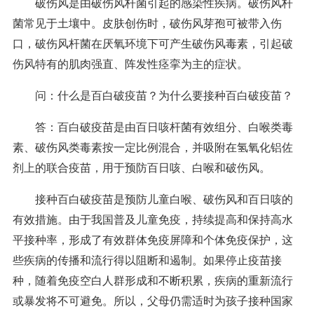
破伤风是由破伤风杆菌引起的感染性疾病。破伤风杆
菌常见于土壤中。皮肤创伤时，破伤风芽孢可被带入伤
口，破伤风杆菌在厌氧环境下可产生破伤风毒素，引起破
伤风特有的肌肉强直、阵发性痉挛为主的症状。
问：什么是百白破疫苗？为什么要接种百白破疫苗？
答：百白破疫苗是由百日咳杆菌有效组分、白喉类毒
素、破伤风类毒素按一定比例混合，并吸附在氢氧化铝佐
剂上的联合疫苗，用于预防百日咳、白喉和破伤风。
接种百白破疫苗是预防儿童白喉、破伤风和百日咳的
有效措施。由于我国普及儿童免疫，持续提高和保持高水
平接种率，形成了有效群体免疫屏障和个体免疫保护，这
些疾病的传播和流行得以阻断和遏制。如果停止疫苗接
种，随着免疫空白人群形成和不断积累，疾病的重新流行
或暴发将不可避免。所以，父母仍需适时为孩子接种国家