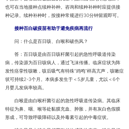
也可在当地接种点续种补种。咨询和续种补种时应提供接
种记录。续种补种时，按接种常规进行30分钟留观即可。
接种百白破疫苗有助于避免疾病再流行
问：什么是百日咳、白喉和破伤风？
答：百日咳是由百日咳杆菌引起的急性呼吸道传染
病，传染源为百日咳病人，通过飞沫传播。临床症状为阵
发性痉挛性咳嗽，咳后吸气有特殊“鸡鸣”样高亢声，咳嗽症
状可持续2-3个月。本病多发生于＜5岁儿童，尤以＜6个
月婴儿发病率较高。
白喉是由白喉杆菌引起的急性呼吸道传染病。其临床
特征为鼻、咽、喉等处黏膜充血、肿胀，并有灰白色假膜
形成，可导致呼吸障碍以及外毒素引起的中毒症状。