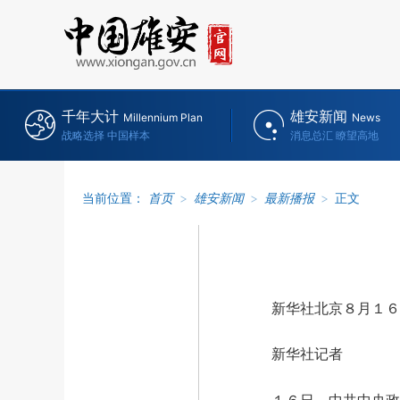
千年大计
雄安新闻
Millennium Plan
News
战略选择 中国样本
消息总汇 瞭望高地
当前位置：
首页
>
雄安新闻
>
最新播报
>
正文
新华社北京８月１６
新华社记者