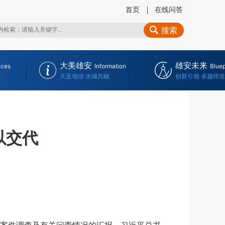
首页
在线问答
搜索
大美雄安
雄安未来
ices
Information
Bluep
务
天蓝地绿 水城共融
创新引领 卓越缔造
以交代