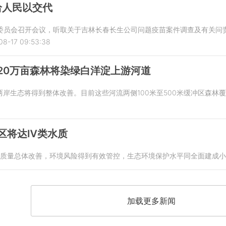
给人民以交代
务委员会召开会议，听取关于吉林长春长生公司问题疫苗案件调查及有关问
08-17 09:53:38
 20万亩森林将染绿白洋淀上游河道
岸生态将得到整体改善。目前这些河流两侧100米至500米缓冲区森林覆盖率
心区将达Ⅳ类水质
环境质量总体改善，环境风险得到有效管控，生态环境保护水平同全面建成
加载更多新闻