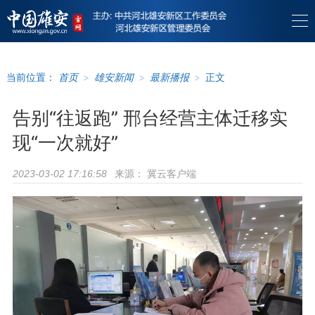
当前位置：
首页
>
雄安新闻
>
最新播报
>
正文
告别“往返跑” 邢台经营主体迁移实
现“一次就好”
来源：
冀云客户端
2023-03-02 17:16:58