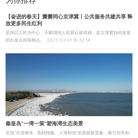
为你推荐
【奋进的春天】瓣瓣同心京津冀丨公共服务共建共享 释
放更多民生红利
坚持以人民为中心，不断增强人民群众获得感，是京津冀协同发展
的出发点和落脚点。
2023-03-01 16:32:14
秦皇岛“一湾一策”塑海湾生态美景
呈现“水清滩净、鱼鸥翔集、人海和谐”的美丽新景象，吸引市民和