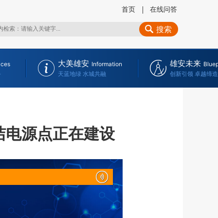
首页
在线问答
搜索
大美雄安
雄安未来
ices
Information
Bluep
务
天蓝地绿 水城共融
创新引领 卓越缔造
洁电源点正在建设