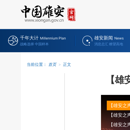
千年大计
雄安新闻
Millennium Plan
News
战略选择 中国样本
消息总汇 瞭望高地
当前位置：
首页
>
正文
【雄
【雄安之
【雄安之声】
【雄安之声】