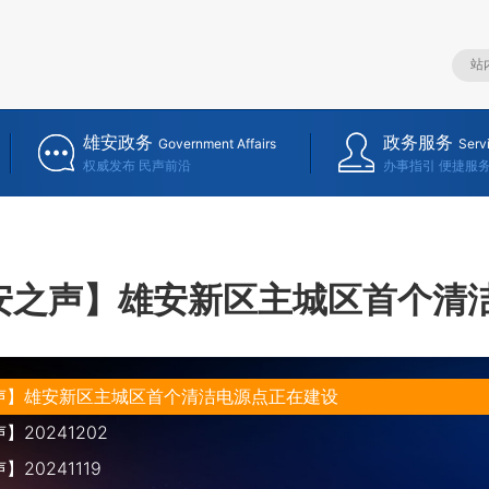
雄安政务
政务服务
Government Affairs
Serv
权威发布 民声前沿
办事指引 便捷服
安之声】雄安新区主城区首个清
声】雄安新区主城区首个清洁电源点正在建设
20241202
20241119