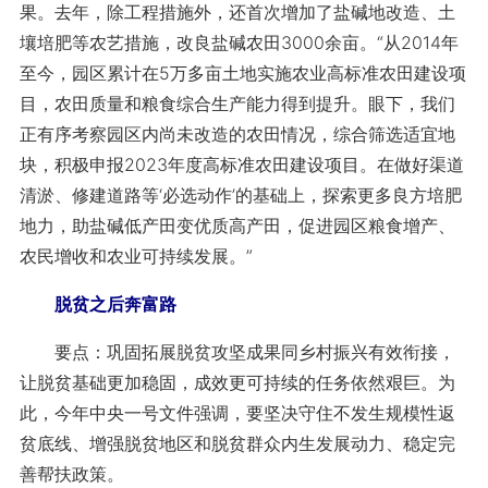
果。去年，除工程措施外，还首次增加了盐碱地改造、土
壤培肥等农艺措施，改良盐碱农田3000余亩。“从2014年
至今，园区累计在5万多亩土地实施农业高标准农田建设项
目，农田质量和粮食综合生产能力得到提升。眼下，我们
正有序考察园区内尚未改造的农田情况，综合筛选适宜地
块，积极申报2023年度高标准农田建设项目。在做好渠道
清淤、修建道路等‘必选动作’的基础上，探索更多良方培肥
地力，助盐碱低产田变优质高产田，促进园区粮食增产、
农民增收和农业可持续发展。”
脱贫之后奔富路
要点：巩固拓展脱贫攻坚成果同乡村振兴有效衔接，
让脱贫基础更加稳固，成效更可持续的任务依然艰巨。为
此，今年中央一号文件强调，要坚决守住不发生规模性返
贫底线、增强脱贫地区和脱贫群众内生发展动力、稳定完
善帮扶政策。