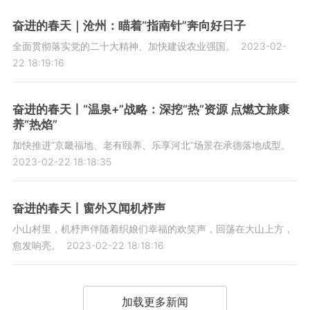
奋进的春天｜沧州：瞄着“指南针”奔向好日子
全面贯彻落实党的二十大精神、加快建设农业强国。
2023-02-
22 18:19:16
奋进的春天丨“温泉+”战略：深挖“热”资源 点燃文旅康
养“热焰”
加快推进“京畿福地、老有颐养、乐享河北”场景在承德落地成型。
2023-02-22 18:18:35
奋进的春天丨窗外又闻机杼声
小山村里，机杼声伴随着织娘们幸福的欢笑声，回荡在大山上方，
愈发响亮。
2023-02-22 18:18:16
加载更多新闻