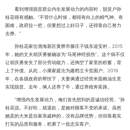
看到增强脱贫群众内生发展动力的内容时，脱贫户孙
桂花很有感触。“不管什么时候，都得有向上的精气神。有
困难，政府拉一把，但要想过上好日子，还得靠自己努力
去挣。”
孙桂花家住渤海新区黄骅市滕庄子镇东道安村，2015
年，她的丈夫胡庆勇被确诊为“马尾神经损伤”。这个病不仅
让胡庆勇丧失了部分劳动能力，还掏空了家里的积蓄，背
上了外债。从此，小康家庭沦为建档立卡贫困户。2019
年，在各级政府的帮扶下，夫妻俩通过经营米面粮油生意
实现脱贫。去年，俩人还养了牛，通过养殖奔富路。
“增强内生发展动力，俺们首先想到的是诚信经营。”孙
桂花说。不好吃，就退款，是她对顾客不变的承诺。虽然
她卖的大米是自家亲戚种的，没有品牌优势，但却靠着实
打实的品质和服务，积累了一批忠实客户。