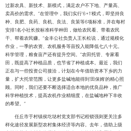
过新农具、新技术、新模式，满足农户不下地、产量高、
卖高价的需求。“在管理中，我们实行‘6+1’模式，即坚持良
种、良肥、良药、良机、良法、良策等6项标准，并在每村
安排1名小社长按标准科学种田，做给农民看、带着农民
干、帮着农民赚。”金丰公社负责人王长松说，通过规模化
作业，一季的农资、农机服务等亩投入能降低七八十元。
科学管理，粮食亩产还有提升空间。“农田托管、专家看
田，既提高了种植品质，也节省了种植成本。最近，我们
正在与一些投资公司接洽，计划在今年借助资本下乡的力
量，扩大托管范围，让更多盐碱地能得到‘田保姆’的精心照
顾。同时，我们还要不断选择适合本地的优良品种，推广
科学种植技术，提高农机作业精细度，在盐碱地种下丰收
的希望。”
任丘市于村镇侯圪垯村党支部书记程锁强则更关注多
样化途径发展新型农村集体经济等内容。去年，借助上级