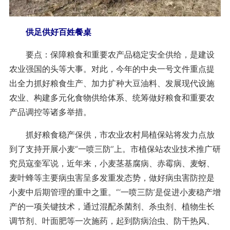
供足供好百姓餐桌
要点：保障粮食和重要农产品稳定安全供给，是建设
农业强国的头等大事。对此，今年的中央一号文件重点提
出全力抓好粮食生产、加力扩种大豆油料、发展现代设施
农业、构建多元化食物供给体系、统筹做好粮食和重要农
产品调控等诸多举措。
抓好粮食稳产保供，市农业农村局植保站将发力点放
到了支持开展小麦“一喷三防”上。市植保站农业技术推广研
究员寇奎军说，近年来，小麦茎基腐病、赤霉病、麦蚜、
麦叶蜂等主要病虫害呈多发重发态势，做好病虫害防控是
小麦中后期管理的重中之重。“‘一喷三防’是促进小麦稳产增
产的一项关键技术，通过混配杀菌剂、杀虫剂、植物生长
调节剂、叶面肥等一次施药，起到防病治虫、防干热风、