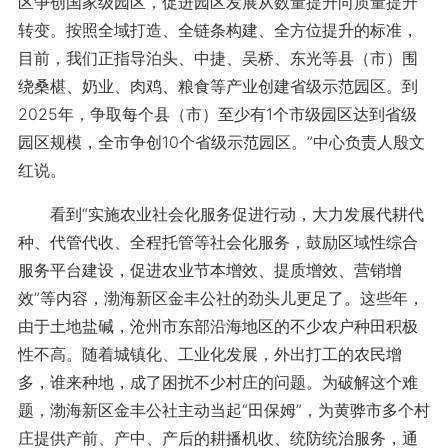
区争创国家级园区，促进园区发展从数量提升向质量提升
转变。按照全域打造、全链条构建、全方位提升的标准，
目前，我们正指导泊头、中捷、吴桥、东光等县（市）围
绕桑椹、奶业、肉鸡、粮食等产业创建省级示范园区。到
2025年，争取每个县（市）至少有1个市级园区达到省级
园区规模，全市争创10个省级示范园区。”中心负责人殷文
红说。
看到“实施农业社会化服务促进行动，大力发展代耕代
种、代管代收、全程托管等社会化服务，鼓励区域性综合
服务平台建设，促进农业节本增效、提质增效、营销增
效”等内容，渤海新区金丰公社的劲头儿更足了。这些年，
由于土地盐碱，沧州市东部沿海地区的不少农户种田积极
性不高。随着城镇化、工业化发展，外出打工的农民增
多，谁来种地，成了困扰不少村庄的问题。为破解这个难
题，渤海新区金丰公社主动当起“田保姆”，为黄骅市多个村
庄提供产前、产中、产后的耕播机收、统防统治服务，通