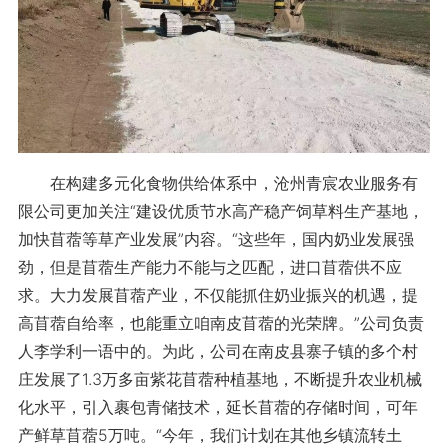
在构建多元化食物供给体系中，沧州青宸农业服务有
限公司更加关注“建设优质节水高产稳产饲草料生产基地，
加快苜蓿等草产业发展”内容。“这些年，国内奶业发展强
劲，但是苜蓿生产能力不能与之匹配，进口苜蓿供不应
求。大力发展苜蓿产业，不仅能抓住奶业振兴的机遇，提
高苜蓿自给率，也能重立咱南皮苜蓿的光荣牌。”公司负责
人李学利一语中的。为此，公司在南皮县寨子镇的多个村
庄发展了1.3万多亩紫花苜蓿种植基地，不断提升农业机械
化水平，引入裹包青储技术，延长苜蓿的存储时间，可年
产鲜草苜蓿5万吨。“今年，我们计划在其他乡镇流转土