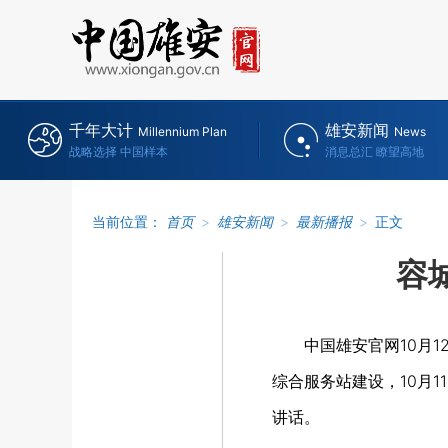
千年大计
雄安新闻
Millennium Plan
News
战略选择 中国样本
消息总汇 瞭望高地
当前位置：
首页
>
雄安新闻
>
最新播报
>
正文
容
中国雄安官网10月
综合服务站建设，10月
讲话。