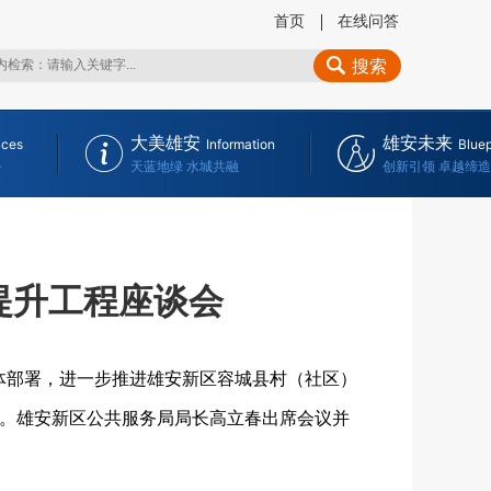
首页
在线问答
搜索
大美雄安
雄安未来
ices
Information
Bluep
务
天蓝地绿 水城共融
创新引领 卓越缔造
提升工程座谈会
总体部署，进一步推进雄安新区容城县村（社区）
会。雄安新区公共服务局局长高立春出席会议并