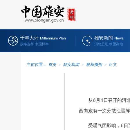
千年大计
雄安新闻
Millennium Plan
News
战略选择 中国样本
消息总汇 瞭望高地
当前位置：
首页
>
雄安新闻
>
最新播报
>
正文
从6月4日召开的河
西向东有一次分散性雷阵
受暖气团影响，6日至7