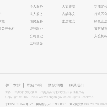
个人服务
人文雄安
功能定
栏
法人服务
古韵雄安
行政区
专栏
便民服务
走进雄安
绿色宜
表公开专栏
证照联办
智慧城
公司登记
入驻机
工程建设
关于本站
|
网站声明
|
网站地图
|
联系我们
主办
中共河北雄安新区工作委员会 河北雄安新区管理委员会
Copyright ©
2017 - 2026
www.xiongan.gov.cn All Rights Reserved.
京ICP证010042号-22
网站标识码1399000001
冀公网安备1306290200007