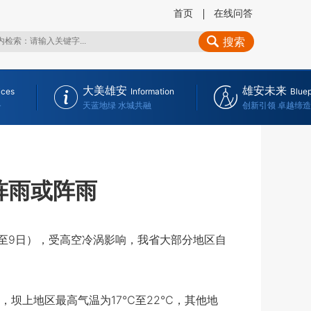
首页
在线问答
搜索
大美雄安
雄安未来
ices
Information
Bluep
务
天蓝地绿 水城共融
创新引领 卓越缔造
阵雨或阵雨
日至9日），受高空冷涡影响，我省大部分地区自
，坝上地区最高气温为17℃至22℃，其他地