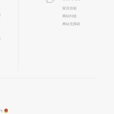
位
留言信箱
划
网站纠错
居
网站无障碍
市
构
9号