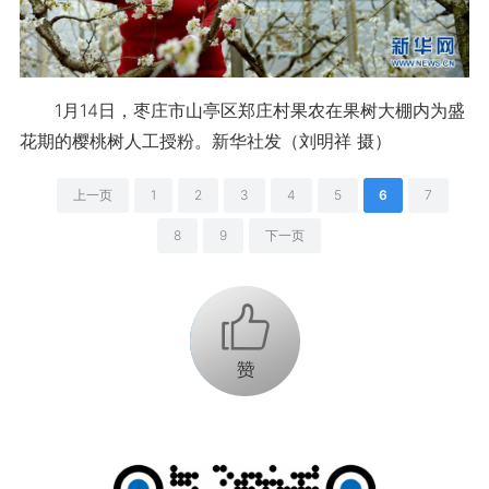
1月14日，枣庄市山亭区郑庄村果农在果树大棚内为盛
花期的樱桃树人工授粉。新华社发（刘明祥 摄）
上一页
1
2
3
4
5
6
7
8
9
下一页
+1