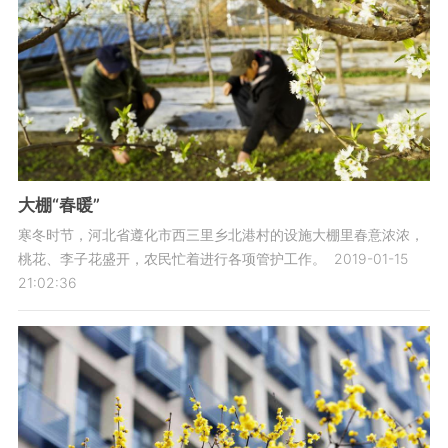
大棚“春暖”
寒冬时节，河北省遵化市西三里乡北港村的设施大棚里春意浓浓，
桃花、李子花盛开，农民忙着进行各项管护工作。
2019-01-15
21:02:36