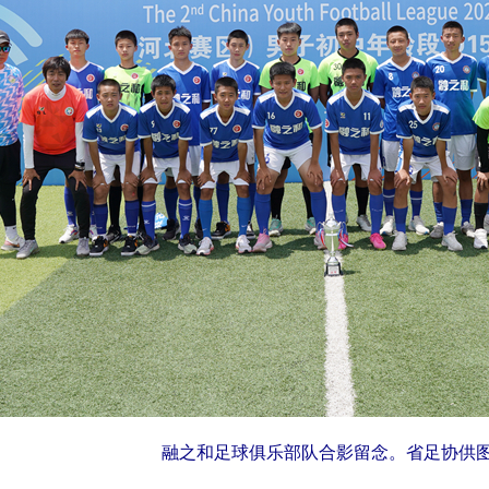
融之和足球俱乐部队合影留念。省足协供