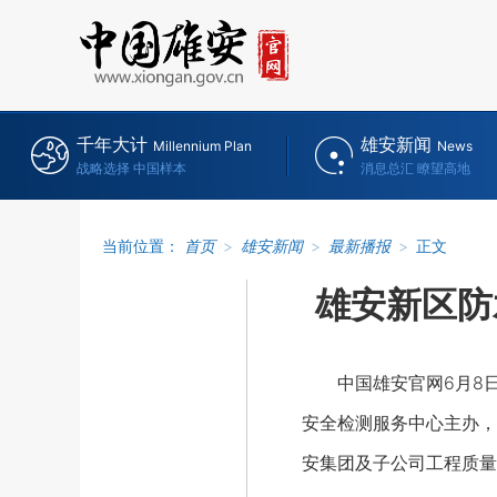
千年大计
雄安新闻
Millennium Plan
News
战略选择 中国样本
消息总汇 瞭望高地
当前位置：
首页
>
雄安新闻
>
最新播报
>
正文
雄安新区防
中国雄安官网6月8日
安全检测服务中心主办，
安集团及子公司工程质量