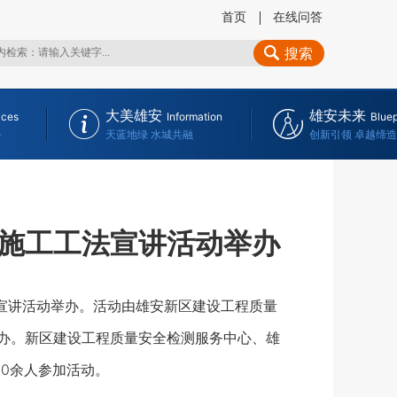
首页
在线问答
搜索
大美雄安
雄安未来
ices
Information
Bluep
务
天蓝地绿 水城共融
创新引领 卓越缔造
施工工法宣讲活动举办
宣讲活动举办。活动由雄安新区建设工程质量
承办。新区建设工程质量安全检测服务中心、雄
0余人参加活动。