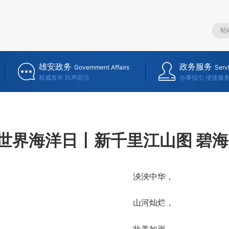
雄安政务
政务服务
Government Affairs
Serv
权威发布 民声前沿
办事指引 便捷服
世界海洋日丨新千里江山图 碧
泱泱中华，
山河灿烂，