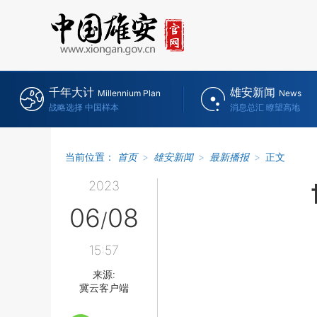
千年大计
雄安新闻
Millennium Plan
News
战略选择 中国样本
消息总汇 瞭望高地
当前位置：
首页
>
雄安新闻
>
最新播报
>
正文
2023
06
08
/
15:57
来源:
冀云客户端