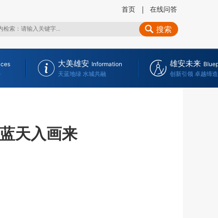
首页
在线问答
搜索
大美雄安
雄安未来
ices
Information
Bluep
务
天蓝地绿 水城共融
创新引领 卓越缔造
海蓝天入画来