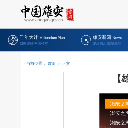
千年大计
雄安新闻
Millennium Plan
News
战略选择 中国样本
消息总汇 瞭望高地
当前位置：
首页
>
正文
【
【雄安之
【雄安之声】
【雄安之声】