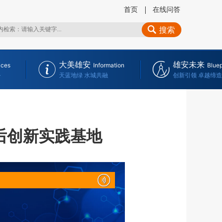
首页
在线问答
搜索
大美雄安
雄安未来
ices
Information
Bluep
务
天蓝地绿 水城共融
创新引领 卓越缔造
后创新实践基地