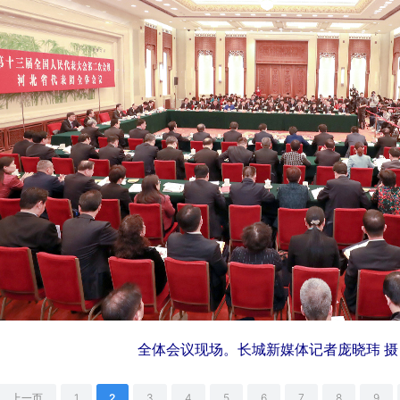
全体会议现场。长城新媒体记者庞晓玮 摄
上一页
1
2
3
4
5
6
7
8
9