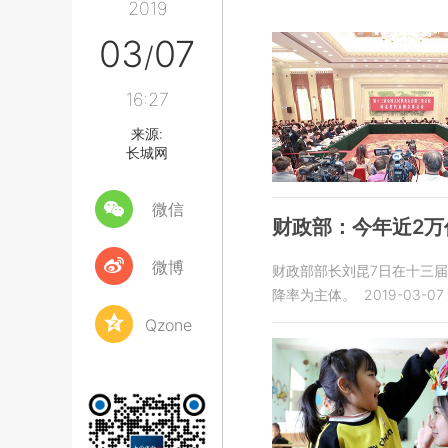
2019
03
07
/
16:27
来源:
长城网
微信
财政部：今年近2万
微博
财政部部长刘昆7日在十三
降率为主体。
2019-03-07 
Qzone