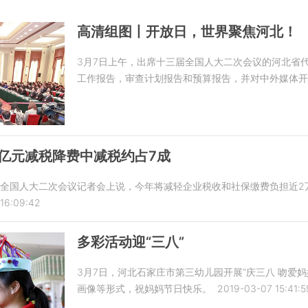
高清组图丨开放日，世界聚焦河北！
3月7日上午，出席十三届全国人大二次会议的河北省
工作报告，审查计划报告和预算报告，并对中外媒体开
亿元减税降费中减税约占7成
届全国人大二次会议记者会上说，今年将减轻企业税收和社保缴费负担近2
16:09:42
多彩活动迎“三八”
3月7日，河北石家庄市第三幼儿园开展“庆三八 吻爱
画像等形式，祝妈妈节日快乐。
2019-03-07 15:41:5