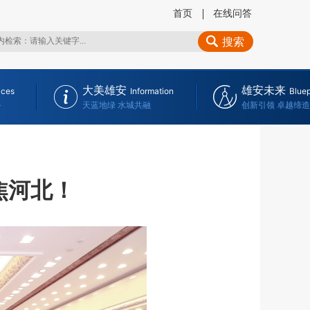
首页
在线问答
搜索
大美雄安
雄安未来
ices
Information
Bluep
务
天蓝地绿 水城共融
创新引领 卓越缔造
焦河北！