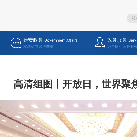
雄安政务
政务服务
Government Affairs
Serv
权威发布 民声前沿
办事指引 便捷服
高清组图丨开放日，世界聚