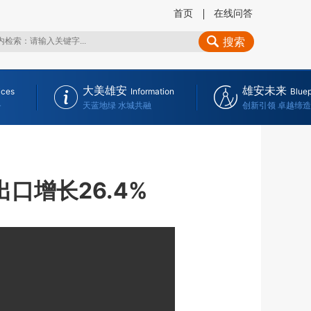
首页
在线问答
搜索
大美雄安
雄安未来
ices
Information
Bluep
务
天蓝地绿 水城共融
创新引领 卓越缔造
口增长26.4%