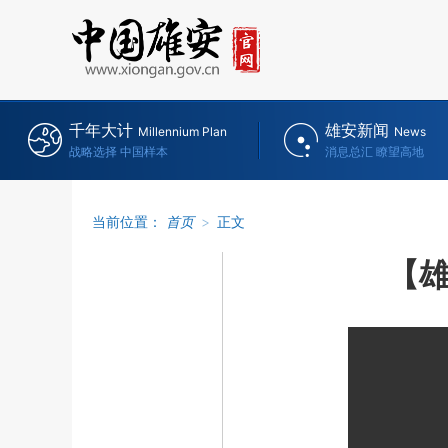
千年大计
雄安新闻
Millennium Plan
News
战略选择 中国样本
消息总汇 瞭望高地
当前位置：
首页
>
正文
【雄