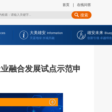
首页
在线问答
搜索
大美雄安
雄安未来
ices
Information
Bluep
务
天蓝地绿 水城共融
创新引领 卓越缔造
造业融合发展试点示范申