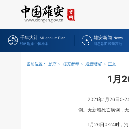
千年大计
雄安新闻
Millennium Plan
News
战略选择 中国样本
消息总汇 瞭望高地
当前位置：
首页
>
雄安新闻
>
最新播报
>
正文
1月
2021年1月26日0
例。无新增死亡病例，无
1月26日0-24时，