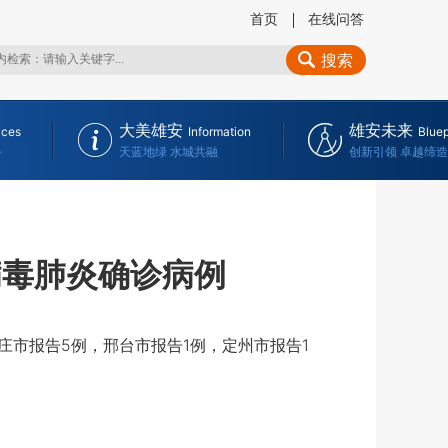
首页
在线问答
搜索
大美雄安
雄安未来
ices
Information
Bluep
务
天蓝地绿 水城共融
创新引领 卓越缔造
病毒肺炎确诊病例
庄市报告5例，邢台市报告1例，定州市报告1
。