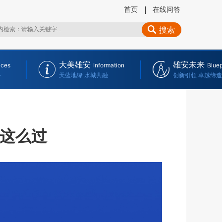
首页
在线问答
搜索
大美雄安
雄安未来
ices
Information
Bluep
务
天蓝地绿 水城共融
创新引领 卓越缔造
就这么过