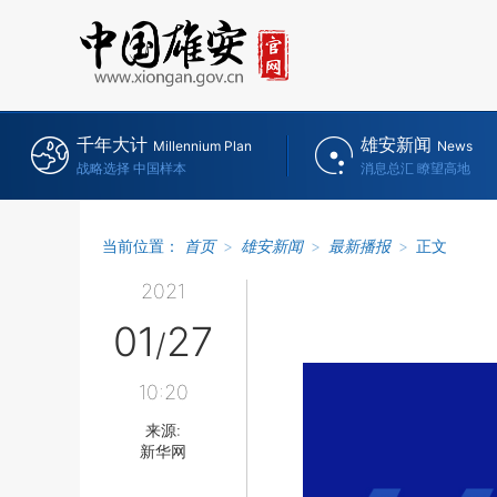
千年大计
雄安新闻
Millennium Plan
News
战略选择 中国样本
消息总汇 瞭望高地
当前位置：
首页
>
雄安新闻
>
最新播报
>
正文
2021
01
27
/
10:20
来源:
新华网