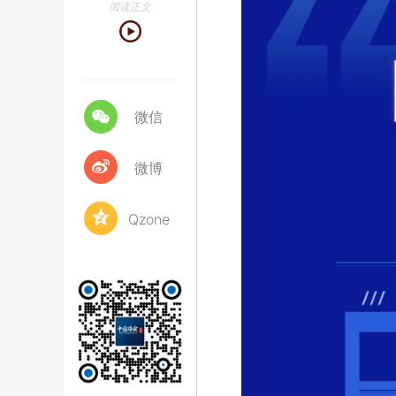
阅读正文
微信
微博
Qzone