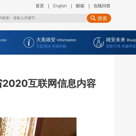
首页
English
邮箱
在线问答
搜索
大美雄安
雄安未来
ices
Information
Bluep
务
天蓝地绿 水城共融
创新引领 卓越缔造
2020互联网信息内容