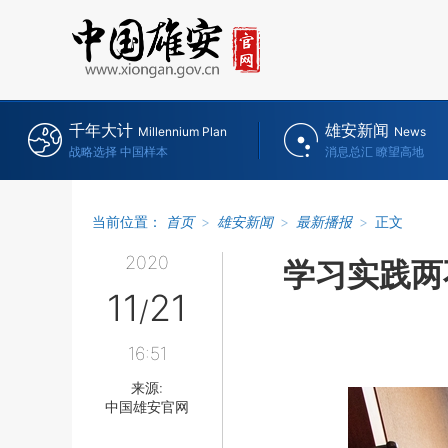
千年大计
雄安新闻
Millennium Plan
News
战略选择 中国样本
消息总汇 瞭望高地
当前位置：
首页
>
雄安新闻
>
最新播报
>
正文
2020
学习实践两
11
21
/
16:51
来源:
中国雄安官网