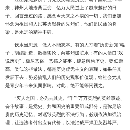
来，神州大地沧桑巨变，亿万人民过上了越来越好的日
子。回首走过的路，感念今天来之不易的一切，我们更加
怀念为祖国和人民英勇献身的先烈们，他们是民族的脊
梁，是永远的精神丰碑。
饮水当思源，做人不能忘本。有的人打着“历史新知”幌
子，胡编乱造、散播谬论，向英烈泼脏水；有的人借口“戏
说历史”，极尽恶俗、恶搞之能事，肆意解构历史、贬低崇
高。类似这些做法，都是历史虚无主义的表现，如果任其
发展下去，势必搞乱人们的历史观和价值观，给社会尤其
是青少年带来负面影响。对此，绝不能等闲视之。
“灭人之国，必先去其史。”千千万万英烈的英雄事迹、
奋斗故事，是党史、共和国史的重要组成部分，是弥足珍
贵的历史记忆。对诋毁英烈的不法行为，必须依法加强治
理，让违法者付出应有代价，以法治威严捍卫英烈尊严。