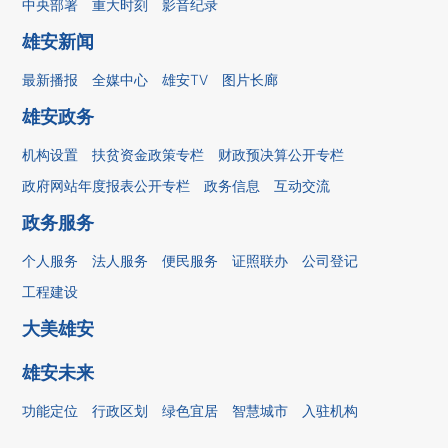
中央部署
重大时刻
影音纪录
雄安新闻
最新播报
全媒中心
雄安TV
图片长廊
雄安政务
机构设置
扶贫资金政策专栏
财政预决算公开专栏
政府网站年度报表公开专栏
政务信息
互动交流
政务服务
个人服务
法人服务
便民服务
证照联办
公司登记
工程建设
大美雄安
雄安未来
功能定位
行政区划
绿色宜居
智慧城市
入驻机构