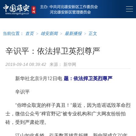
当前位置：
首页
>
雄安新闻
>
最新播报
>
正文
辛识平：依法捍卫英烈尊严
来源：
新华网
2019-09-14 08:39:42
新华社北京9月12日电
题：依法捍卫英烈尊严
辛识平
“你哗众取宠的样子真丑！”最近，因为造谣诋毁革命烈
士，微信公众号“稗官野记”被专业机构和广大网友纷纷拍
砖，受到严肃处理。
江山如此多娇，引无数英雄竞折腰。新中国成立70年