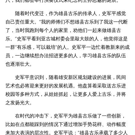
八，我们都会举行演奏仪式来纪念药王孙思邈的诞辰。”
随着时代变迁，作为雄县古乐的传承人，史军平感觉
自己责任重大。“我的师傅们不想雄县古乐到了我这一代断
了，当时我跑到每个人的家里，劝他们一起来做雄县古
乐。”史军平看到亚古城村委会里敲大鼓的人，他觉得这是
一群“有乐感，可以栽培”的人。史军平一边忙着教新来的成
员，一边继续想办法招进更多的人，学习雄县古乐的队伍
也逐渐壮大。
史军平意识到，随着雄安新区规划建设的进展，民间
艺术也必将迎来更好的发展机遇。他盘算着采取送古乐进
校园等多种方式，从娃娃抓起，让更多人爱上古乐，并将
之发扬光大。
在时代的冲击下，史军平为雄县古乐做了一些创新，
比如在点都能踩到的情况下通过增加手势花样、动作幅度
来加大表演的层次性。史军平说：“雄县古乐承载了多少人