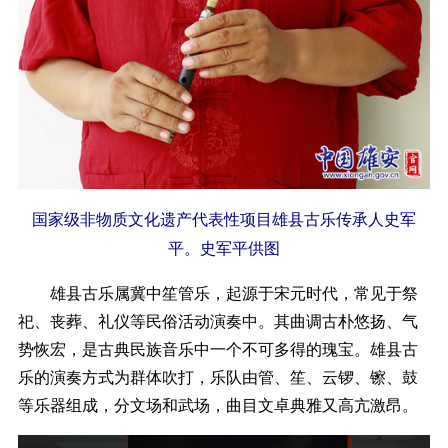
国家级非物质文化遗产代表性项目雄县古乐传承人史军
平。史军平供图
雄县古乐属冀中笙管乐，起源于宋元时代，常见于祭
祀、丧葬、礼仪等民俗活动演奏中。其曲调古朴悠扬、气
势恢宏，是古典民族音乐中一个不可多得的瑰宝。雄县古
乐的演奏方式为群体吹打，乐队由管、笙、云锣、镲、鼓
等乐器组成，分文场和武场，曲目文卓典雅又高亢激昂。