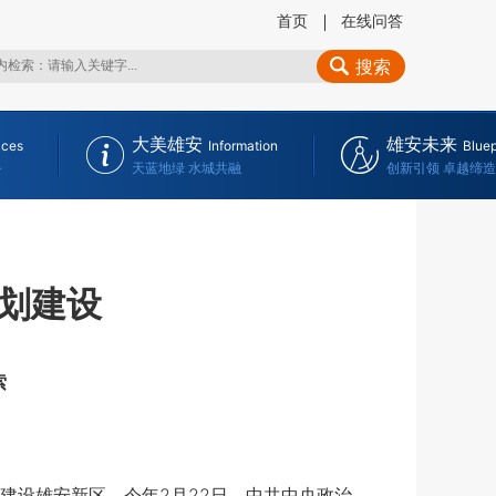
首页
在线问答
搜索
大美雄安
雄安未来
ices
Information
Bluep
务
天蓝地绿 水城共融
创新引领 卓越缔造
规划建设
索
设雄安新区。今年2月22日，中共中央政治