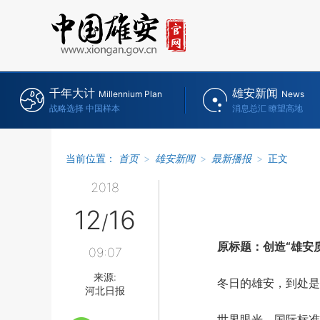
千年大计
雄安新闻
Millennium Plan
News
战略选择 中国样本
消息总汇 瞭望高地
当前位置：
首页
>
雄安新闻
>
最新播报
>
正文
2018
12
16
/
原标题：创造“雄安
09:07
来源:
冬日的雄安，到处是
河北日报
世界眼光、国际标准、