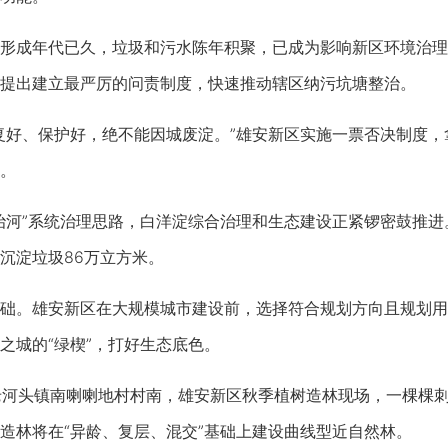
成年代已久，垃圾和污水陈年积聚，已成为影响新区环境治理的
提出建立最严厉的问责制度，快速推动辖区纳污坑塘整治。
好、保护好，绝不能因城废淀。”雄安新区实施一票否决制度，
。
”系统治理思路，白洋淀综合治理和生态建设正紧锣密鼓推进。
沉淀垃圾86万立方米。
。雄安新区在大规模城市建设前，选择符合规划方向且规划用途
之城的“绿楔”，打好生态底色。
河头镇南喇喇地村村南，雄安新区秋季植树造林现场，一棵棵刺
造林将在“异龄、复层、混交”基础上建设曲线型近自然林。