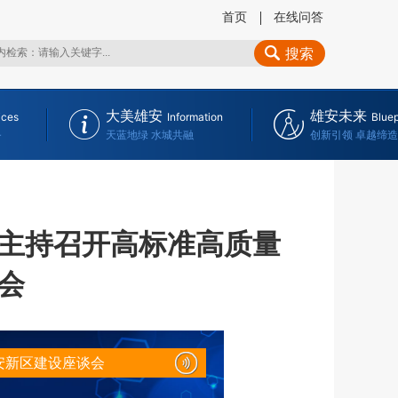
首页
在线问答
搜索
大美雄安
雄安未来
ices
Information
Bluep
务
天蓝地绿 水城共融
创新引领 卓越缔造
主持召开高标准高质量
会
安新区建设座谈会