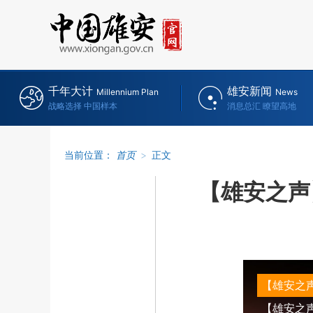
千年大计
雄安新闻
Millennium Plan
News
战略选择 中国样本
消息总汇 瞭望高地
当前位置：
首页
>
正文
【雄安之声
【雄安之
【雄安之声】