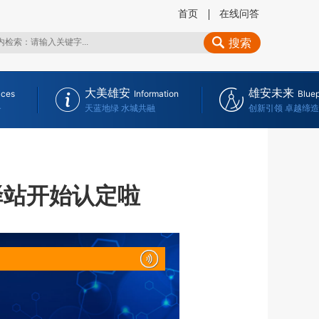
首页
在线问答
搜索
大美雄安
雄安未来
ices
Information
Bluep
务
天蓝地绿 水城共融
创新引领 卓越缔造
驿站开始认定啦