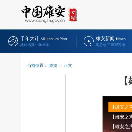
千年大计
雄安新闻
Millennium Plan
News
战略选择 中国样本
消息总汇 瞭望高地
当前位置：
首页
>
正文
【
【雄安之
【雄安之声】
【雄安之声】