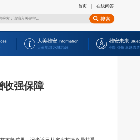
首页
在线问答
搜索
大美雄安
雄安未来
ices
Information
Bluep
务
天蓝地绿 水城共融
创新引领 卓越缔造
增收强保障
贫攻坚成果。记者近日从省乡村振兴局获悉，