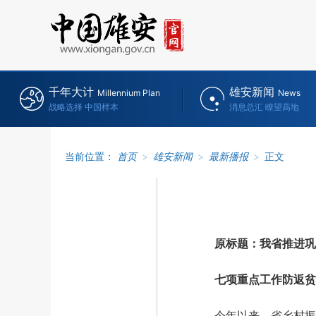
千年大计
雄安新闻
Millennium Plan
News
战略选择 中国样本
消息总汇 瞭望高地
当前位置：
首页
>
雄安新闻
>
最新播报
>
正文
原标题：我省推进巩
七项重点工作防返贫
今年以来，省乡村振兴