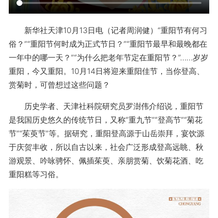
新华社天津10月13日电（记者周润健）“重阳节有何习
俗？”“重阳节何时成为正式节日？”“重阳节最早和最晚都在
一年中的哪一天？”“为什么把老年节定在重阳节？”……岁岁
重阳，今又重阳。10月14日将迎来重阳佳节，当你登高、
赏菊时，可曾想过这些问题？
历史学者、天津社科院研究员罗澍伟介绍说，重阳节
是我国历史悠久的传统节日，又称“重九节”“登高节”“菊花
节”“茱萸节”等。据研究，重阳登高源于山岳崇拜，宴饮源
于庆贺丰收，所以自古以来，社会广泛形成登高远眺、秋
游观景、吟咏骋怀、佩插茱萸、亲朋赏菊、饮菊花酒、吃
重阳糕等习俗。