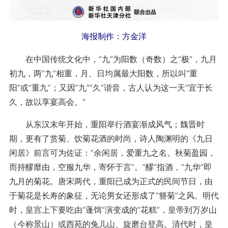
海报制作：方金洋
在中国传统文化中，“九”为阳数（奇数）之“极”，九月
初九，两“九”相重，月、日均属最大阳数，所以叫“重
阳”或“重九”；又因“九”“久”谐音，古人认为这一天“宜于长
久，故以享宴高会。”
从东汉末年开始，重阳举行酒宴渐成风气；魏晋时
期，更有了赏菊、饮菊花酒的时尚，诗人陶渊明的《九日
闲居》前言可为佐证：“余闲居，爱重九之名。秋菊盈园，
而持醪靡由，空服九华，寄怀于言”。“醪”指酒，“九华”即
九月的菊花。唐宋两代，重阳已成为正式的民间节日，由
于菊花是长寿的象征，无论男女还形成了“簪菊”之风。明代
时，皇宫上下要吃由“蓬饵”演变成的“花糕”，皇帝到万岁山
（今称景山）或西苑的兔儿山、旋磨台登高。清代时，皇