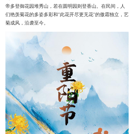
帝多登御花园堆秀山，若在圆明园则登香山。在民间，人
们艳羡菊花的多姿多彩和“此花开尽更无花”的傲霜独立，艺
菊成风，沿袭至今。