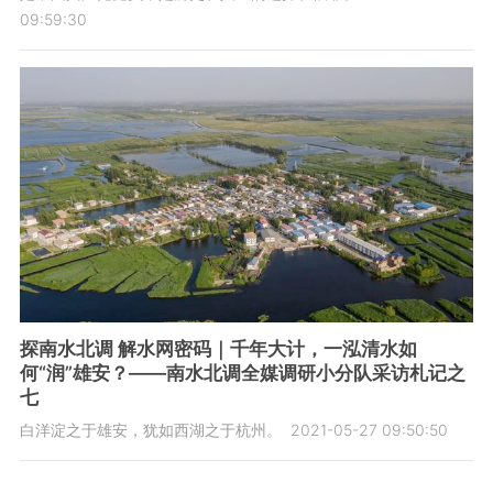
09:59:30
探南水北调 解水网密码｜千年大计，一泓清水如
何“润”雄安？——南水北调全媒调研小分队采访札记之
七
白洋淀之于雄安，犹如西湖之于杭州。
2021-05-27 09:50:50