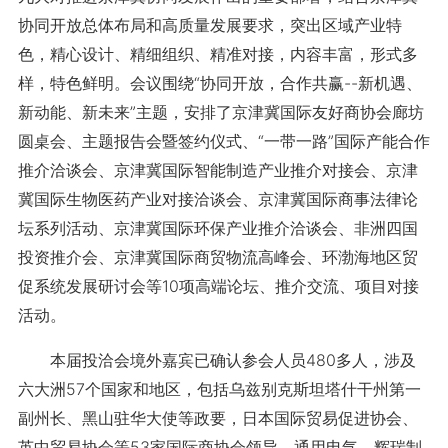
协同开放总体布局和高质量发展要求，突出区域产业特
色，精心设计、精细组织、精准对接，内容丰富，形式多
样，特色鲜明。会议围绕“协同开放，合作共赢--新机遇、
新动能、新未来”主题，安排了京津冀国际友好商协会廊坊
圆桌会、主题报告会暨签约仪式、“一带一路”国际产能合作
推介洽谈会、京津冀国际智能制造产业推介对接会、京津
冀国际生物医药产业对接洽谈会、京津冀国际商事法律论
坛系列活动、京津冀国际环保产业推介洽谈会、非洲四国
投资推介会、京津冀国际商贸物流高峰会、环渤海地区贸
促系统发展研讨会等10项高端论坛、推介交流、项目对接
活动。
本届投洽会境外嘉宾已确认参会人员480多人，涉及
六大洲57个国家和地区，包括乌兹别克斯坦塔什干州第一
副州长、黑山驻华大使等政要，日本国际贸易促进协会、
英中贸易协会等53家国际商协会领导，通用电气、辉瑞制