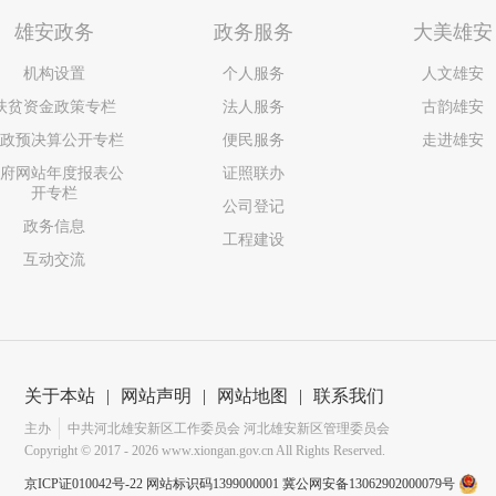
雄安政务
政务服务
大美雄安
机构设置
个人服务
人文雄安
扶贫资金政策专栏
法人服务
古韵雄安
政预决算公开专栏
便民服务
走进雄安
府网站年度报表公
证照联办
开专栏
公司登记
政务信息
工程建设
互动交流
关于本站
|
网站声明
|
网站地图
|
联系我们
主办
中共河北雄安新区工作委员会 河北雄安新区管理委员会
Copyright ©
2017 - 2026
www.xiongan.gov.cn All Rights Reserved.
京ICP证010042号-22
网站标识码1399000001
冀公网安备13062902000079号