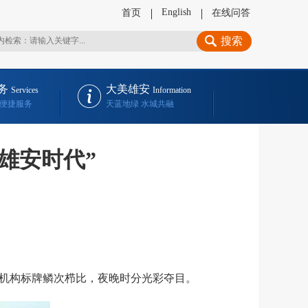
English
首页
在线问答
搜索
务
大美雄安
Services
Information
 便捷服务
天蓝地绿 水城共融
雄安时代”
机构标牌鳞次栉比，夜晚时分光彩夺目。