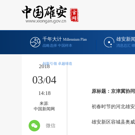
千年大计
雄安新
Millennium Plan
战略选择 中国样本
消息总汇 
雄安未来
Blueprint
创新引领 卓越缔造
2018
03
04
/
原标题：京津冀协同发
14:18
来源:
初春时节的河北雄安新
中国新闻网
雄安新区容城县奥威路
微信