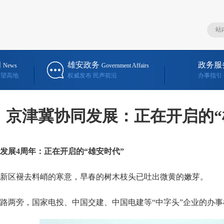
闻
雄安政务
政务服
News
Government Affairs
瞭望高地
权威发布 民声前沿
办事指引
京津冀协同发展：正在开启的“
展4周年：正在开启的“雄安时代”
区褪去料峭的寒意，早春的树木枝头已吐出微黄的嫩芽。
两旁，国家电投、中国交建、中国电建等“中字头”企业的办事