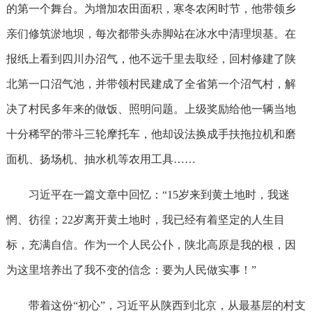
的第一个舞台。为增加农田面积，寒冬农闲时节，他带领乡
亲们修筑淤地坝，每次都带头赤脚站在冰水中清理坝基。在
报纸上看到四川办沼气，他不远千里去取经，回村修建了陕
北第一口沼气池，并带领村民建成了全省第一个沼气村，解
决了村民多年来的做饭、照明问题。上级奖励给他一辆当地
十分稀罕的带斗三轮摩托车，他却设法换成手扶拖拉机和磨
面机、扬场机、抽水机等农用工具……
习近平在一篇文章中回忆：“15岁来到黄土地时，我迷
惘、彷徨；22岁离开黄土地时，我已经有着坚定的人生目
标，充满自信。作为一个人民公仆，陕北高原是我的根，因
为这里培养出了我不变的信念：要为人民做实事！”
带着这份“初心”，习近平从陕西到北京，从最基层的村支