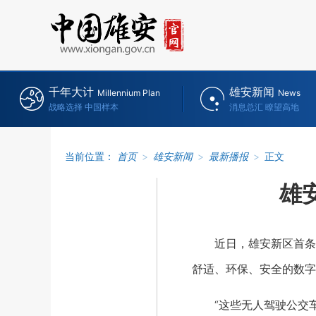
千年大计
雄安新闻
Millennium Plan
News
战略选择 中国样本
消息总汇 瞭望高地
当前位置：
首页
>
雄安新闻
>
最新播报
>
正文
雄
近日，雄安新区首条数字
舒适、环保、安全的数字
“这些无人驾驶公交车