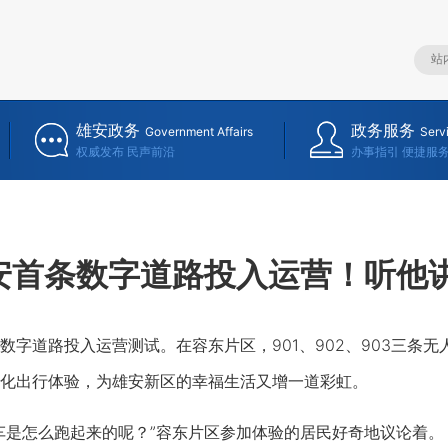
雄安政务
政务服务
Government Affairs
Serv
权威发布 民声前沿
办事指引 便捷服
安首条数字道路投入运营！听他
道路投入运营测试。在容东片区，901、902、903三条无人
化出行体验，为雄安新区的幸福生活又增一道彩虹。
是怎么跑起来的呢？”容东片区参加体验的居民好奇地议论着。