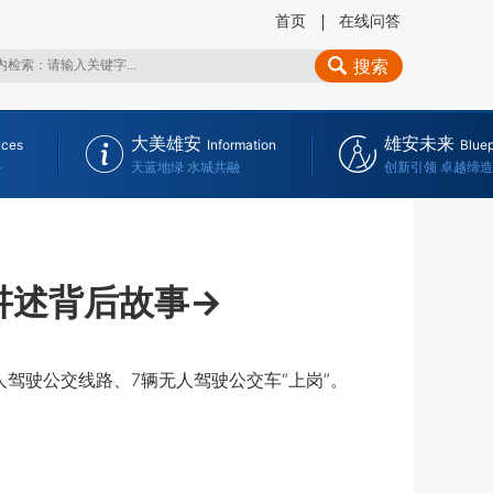
首页
在线问答
搜索
大美雄安
雄安未来
ices
Information
Bluep
务
天蓝地绿 水城共融
创新引领 卓越缔造
讲述背后故事→
驾驶公交线路、7辆无人驾驶公交车“上岗”。