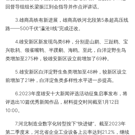
回督导组组长梁振江到会指导并作点评讲话。
3.雄商高铁有新进展，雄商高铁河北段第5条超高压线
路——500千伏“瀛沧Ⅱ线”完成迁改。
4.雄安新区新发现鸟类6种，分别是山鹛、三趾鸥、宝
兴歌鸫、领雀嘴鹎、半蹼鹬、海鸥。至此，白洋淀野生鸟
类增加至275种，较雄安新区设立前增加了69种。
5.雄安新区白洋淀野生鱼类增加至48种，较新区设立
前增加了21种，白洋淀鱼类多样性水平进一步提高。
6.2023年度雄安十大新闻评选活动征集启事发布，将
评选出10篇优秀新闻作品，材料提交时间截至1月12日
10:00。
7.河北制造业数字化转型按下“快进键”。截至2023年
第二季度末，河北省企业工业设备上云率达到21.2%，继续