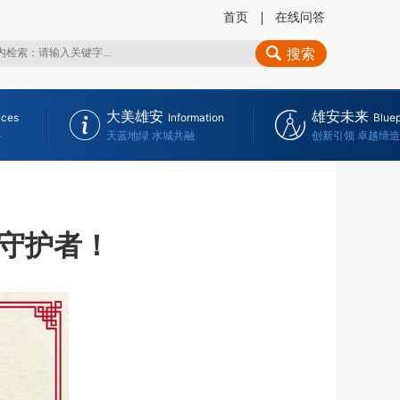
首页
在线问答
搜索
大美雄安
雄安未来
ices
Information
Bluep
务
天蓝地绿 水城共融
创新引领 卓越缔造
守护者！