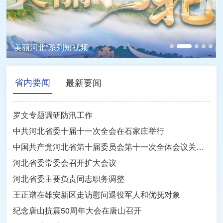
雄安新区启动区首届社区邻里节活动在易安
当古诗照进现实，来留村码头邂逅“映日荷
雄安新区启动区首届社区邻里节活动在易安
邻里中心举办
飞阅中国丨雄安新区南河枢纽夏日风光
“美丽河北”系列短视频
雄安日记
花”
邻里中心举办
飞阅中国丨雄安新区南河枢纽夏日风光
省内要闻
最新要闻
罗文专题调研防汛工作
中共河北省委十届十一次全会在石家庄举行
中国共产党河北省第十届委员会第十一次全体会议关于召开中国共产党河北省第十一次代表大会的决议
河北省委常委会召开扩大会议
河北省委主要负责同志职务调整
王正谱在雄安新区走访慰问退役军人和优抚对象
纪念唐山抗震50周年大会在唐山召开