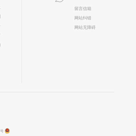
位
留言信箱
划
网站纠错
居
网站无障碍
市
构
9号