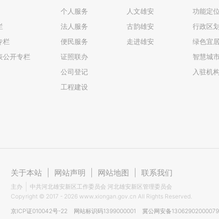
个人服务
人文雄安
功能定
栏
法人服务
古韵雄安
行政区
专栏
便民服务
走进雄安
绿色宜
表公开专栏
证照联办
智慧城
公司登记
入驻机
工程建设
关于本站
|
网站声明
|
网站地图
|
联系我们
主办
中共河北雄安新区工作委员会 河北雄安新区管理委员会
Copyright ©
2017 - 2026
www.xiongan.gov.cn All Rights Reserved.
京ICP证010042号-22
网站标识码1399000001
冀公网安备1306290200007