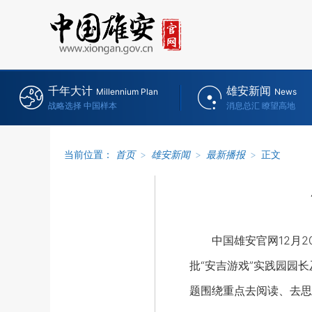
千年大计
雄安新闻
Millennium Plan
News
战略选择 中国样本
消息总汇 瞭望高地
当前位置：
首页
>
雄安新闻
>
最新播报
>
正文
中国雄安官网12月20
批“安吉游戏”实践园园
题围绕重点去阅读、去思