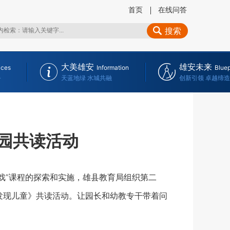
首页
在线问答
搜索
大美雄安
雄安未来
ices
Information
Bluep
务
天蓝地绿 水城共融
创新引领 卓越缔造
践园共读活动
戏”课程的探索和实施，雄县教育局组织第二
，发现儿童》共读活动。让园长和幼教专干带着问