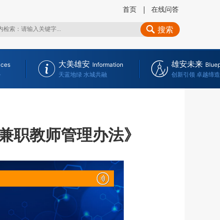
首页
在线问答
搜索
大美雄安
雄安未来
ices
Information
Bluep
务
天蓝地绿 水城共融
创新引领 卓越缔造
兼职教师管理办法》