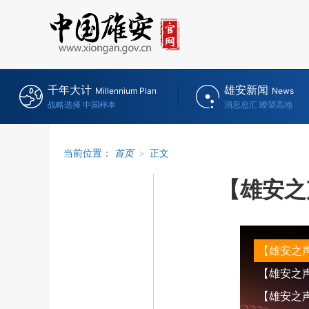
千年大计
雄安新闻
Millennium Plan
News
战略选择 中国样本
消息总汇 瞭望高地
当前位置：
首页
>
正文
【雄安之
【雄安之
【雄安之声】
【雄安之声】