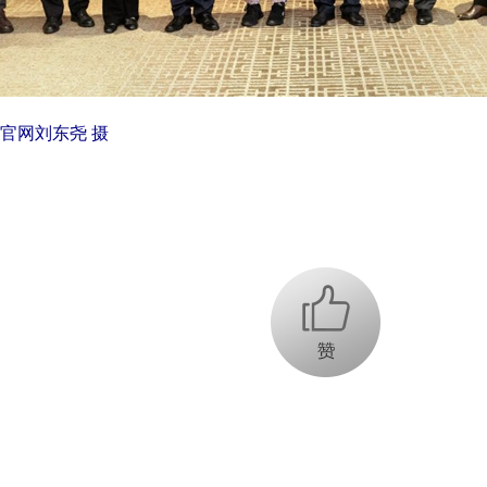
官网刘东尧 摄
+1