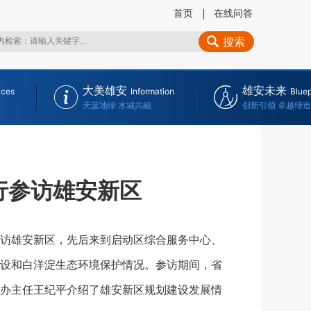
首页
在线问答
搜索
大美雄安
雄安未来
ices
Information
Bluep
务
天蓝地绿 水城共融
创新引领 卓越缔造
行参访雄安新区
参访雄安新区，先后来到启动区综合服务中心、
设和白洋淀生态环境保护情况。参访期间，省
办主任王纪平介绍了雄安新区规划建设发展情