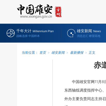
千年大计
雄安新闻
Millennium Plan
News
战略选择 中国样本
消息总汇 瞭望高地
当前位置：
首页
>
雄安新闻
>
最新播报
>
正文
赤
中国雄安官网11月8日
东西轴线调度指挥中心、
外办主要负责同志主持召