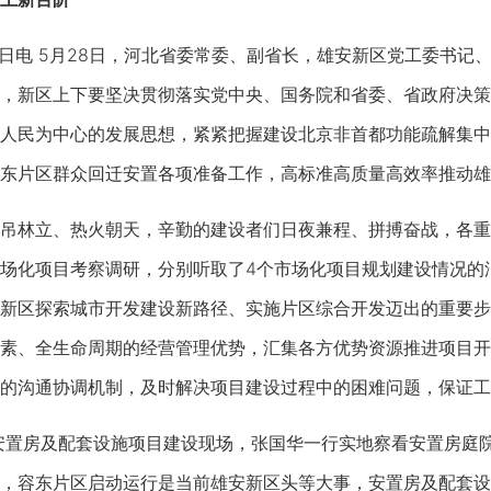
电 5月28日，河北省委常委、副省长，雄安新区党工委书记
，新区上下要坚决贯彻落实党中央、国务院和省委、省政府决策
人民为中心的发展思想，紧紧把握建设北京非首都功能疏解集中
东片区群众回迁安置各项准备工作，高标准高质量高效率推动雄
林立、热火朝天，辛勤的建设者们日夜兼程、拼搏奋战，各重
场化项目考察调研，分别听取了4个市场化项目规划建设情况的
新区探索城市开发建设新路径、实施片区综合开发迈出的重要步
素、全生命周期的经营管理优势，汇集各方优势资源推进项目开
的沟通协调机制，及时解决项目建设过程中的困难问题，保证工
置房及配套设施项目建设现场，张国华一行实地察看安置房庭院
，容东片区启动运行是当前雄安新区头等大事，安置房及配套设