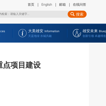
首页
English
邮箱
在线问答
搜索
大美雄安
雄安未来
ices
Information
Bluep
务
天蓝地绿 水城共融
创新引领 卓越缔造
重点项目建设