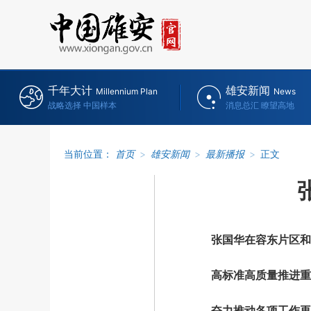
千年大计
雄安新闻
Millennium Plan
News
战略选择 中国样本
消息总汇 瞭望高地
当前位置：
首页
>
雄安新闻
>
最新播报
>
正文
张国华在容东片区和启
高标准高质量推进重
奋力推动各项工作再