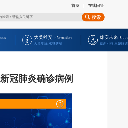
首页
在线问答
搜索
大美雄安
雄安未来
ices
Information
Bluep
务
天蓝地绿 水城共融
创新引领 卓越缔造
地新冠肺炎确诊病例