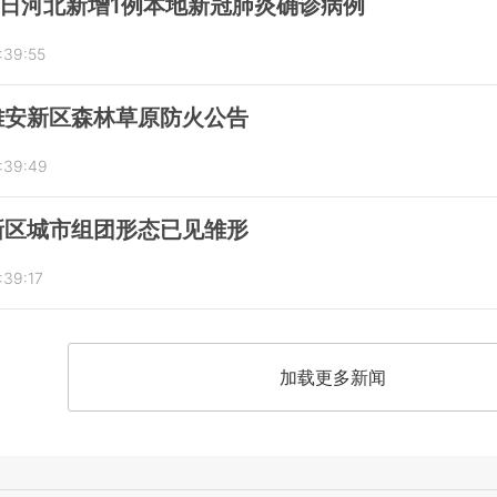
8日河北新增1例本地新冠肺炎确诊病例
:39:55
雄安新区森林草原防火公告
:39:49
新区城市组团形态已见雏形
:39:17
加载更多新闻