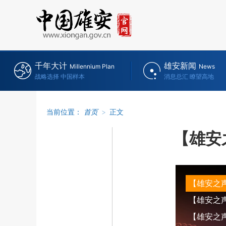
千年大计
雄安新闻
Millennium Plan
News
战略选择 中国样本
消息总汇 瞭望高地
当前位置：
首页
>
正文
【雄安
【雄安之声
【雄安之声】
【雄安之声】