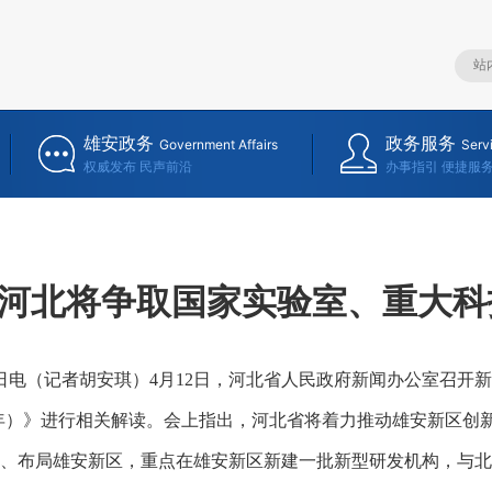
雄安政务
政务服务
Government Affairs
Serv
权威发布 民声前沿
办事指引 便捷服
河北将争取国家实验室、重大科
3日电（记者胡安琪）
4月12日
，河北省人民政府新闻办公室
召开新
年）
》
进行相关解
读。
会上指出，河北省将
着力推动雄安新区创
、布局雄安新区，
重点在雄安新区新建一批新型研发机构，与北