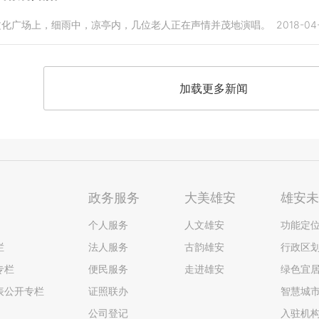
容文化广场上，细雨中，凉亭内，几位老人正在声情并茂地演唱。
2018-04-
加载更多新闻
政务服务
大美雄安
雄安
个人服务
人文雄安
功能定
栏
法人服务
古韵雄安
行政区
专栏
便民服务
走进雄安
绿色宜
表公开专栏
证照联办
智慧城
公司登记
入驻机