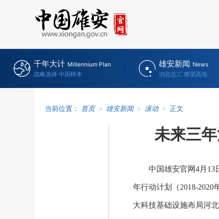
千年大计
雄安新闻
Millennium Plan
News
战略选择 中国样本
消息总汇 瞭望高地
当前位置：
首页
>
雄安新闻
>
滚动
>
正文
未来三年
中国雄安官网
4月1
年行动计划（2018-2020
大科技基础设施布局河北