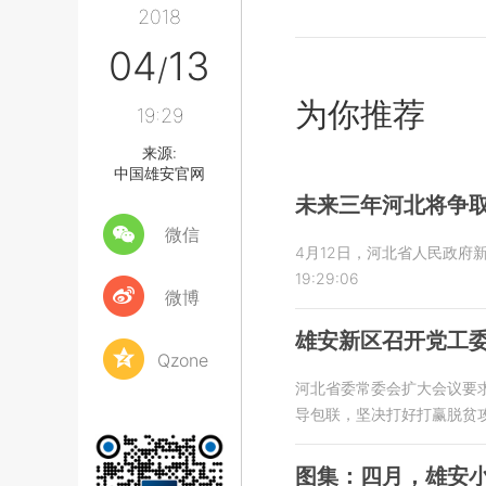
2018
04
13
/
为你推荐
19:29
来源:
中国雄安官网
未来三年河北将争
微信
4月12日，河北省人民政府
19:29:06
微博
雄安新区召开党工委
Qzone
河北省委常委会扩大会议要
导包联，坚决打好打赢脱贫
图集：四月，雄安