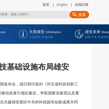
首页
English
在线问答
搜索
大美雄安
雄安未来
ices
Information
Bluep
务
天蓝地绿 水城共融
创新引领 卓越缔造
技基础设施布局雄安
闻发布会，就日前印发的
《
河北省科技创新三
新驱动发展引领区建设，
争取国家实验室以及重
京共建雄安新区
中关村科技园
等创新成果共同