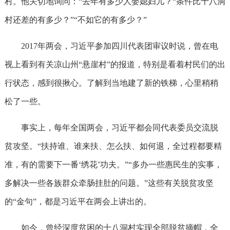
村。他关切地询问：“去年有多少人娶媳妇儿？“条件比十八洞
村还差的有多少？”“不如它的有多少？”
2017年两会，习近平参加四川代表团审议时说，曾在电
视上看到有关凉山州“悬崖村”的报道，特别是看着村民们的出
行状态，感到很揪心。了解到当地建了新的铁梯，心里稍稍
松了一些。
事实上，每年全国两会，习近平都会同代表委员交流脱
贫攻坚。“扶持谁、谁来扶、怎么扶、如何退，全过程都要精
准，有的需要下一番‘绣花’功夫。”“多办一些惠民生的实事，
多解决一些各族群众牵肠挂肚的问题。”这些有关脱贫攻坚
的“金句”，都是习近平在两会上讲出的。
如今，曾经深度贫困的十八洞村实现全部脱贫摘帽，全