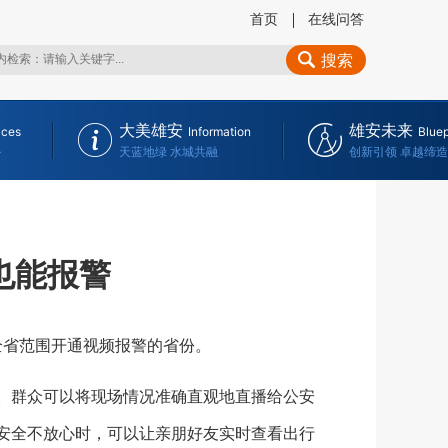
首页
在线问答
搜索
大美雄安
雄安未来
ices
Information
Bluep
务
天蓝地绿 水城共融
创新引领 卓越缔造
也能报警
全省范围开通视频报警的省份。
代。群众可以将现场情况准确直观地直播给公安
行安全不放心时，可以让亲朋好友实时查看出行