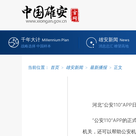
千年大计
雄安新闻
Millennium Plan
News
战略选择 中国样本
消息总汇 瞭望高地
当前位置：
首页
>
雄安新闻
>
最新播报
>
正文
河北“公安110”AP
“公安110”APP的
机关，还可以帮助公安机