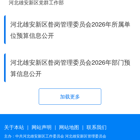
河北雄安新区党群工作部
河北雄安新区宣传网信局
河北雄安新区昝岗管理委员会2026年所属单
河北雄安新区社会工作部
位预算信息公开
河北雄安新区人大工作联络办公室
河北雄安新区政协工作联络办公室
河北雄安新区昝岗管理委员会2026年部门预
算信息公开
河北雄安新区改革发展局
河北雄安新区教育局
加载更多
河北雄安新区综合执法局
河北雄安新区应急管理局
关于本站
|
网站声明
|
网站地图
|
联系我们
河北雄安新区生态环境局
主办：中共河北雄安新区工作委员会 河北雄安新区管理委员会