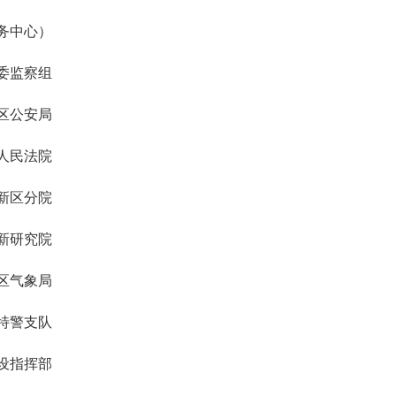
务中心）
委监察组
区公安局
人民法院
新区分院
新研究院
区气象局
特警支队
设指挥部