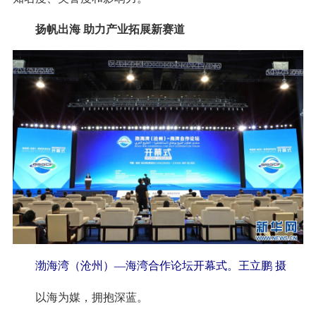
扬帆出海 助力产业拓展新赛道
渤海湾（沧州）—海湾合作论坛开幕式。王立鹏 摄
以海为媒，拥抱深蓝。