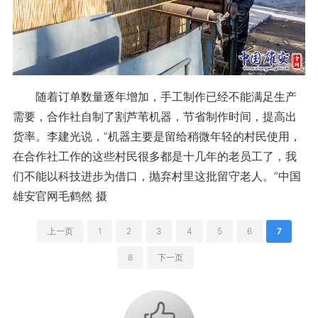
随着订单数量逐年增加，手工制作已经不能满足生产
需要，合作社自制了割芦苇机器，节省制作时间，提高出
货率。李建光说，“机器主要是留给稍微年轻的村民使用，
在合作社工作的这些村民很多都是十几年的老员工了，我
们不能以科技进步为借口，抛弃村里这批留守老人。”中国
雄安官网毛鹤然 摄
上一页
1
2
3
4
5
6
7
8
下一页
+1