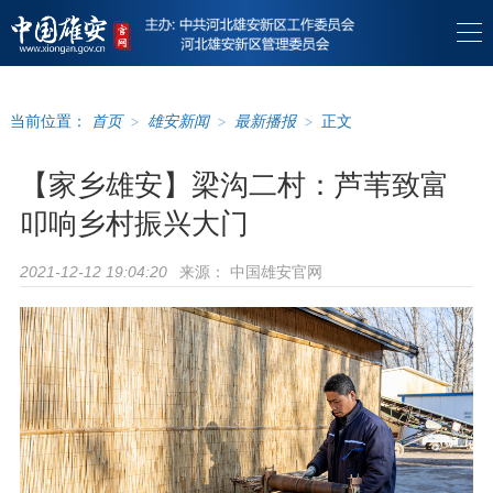
当前位置：
首页
>
雄安新闻
>
最新播报
>
正文
【家乡雄安】梁沟二村：芦苇致富
叩响乡村振兴大门
来源：
中国雄安官网
2021-12-12 19:04:20