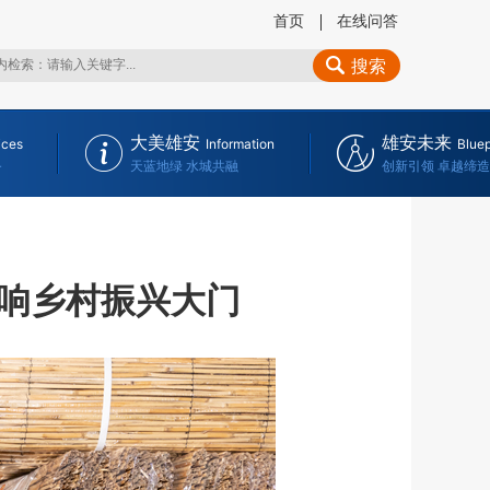
首页
在线问答
搜索
大美雄安
雄安未来
ices
Information
Bluep
务
天蓝地绿 水城共融
创新引领 卓越缔造
响乡村振兴大门