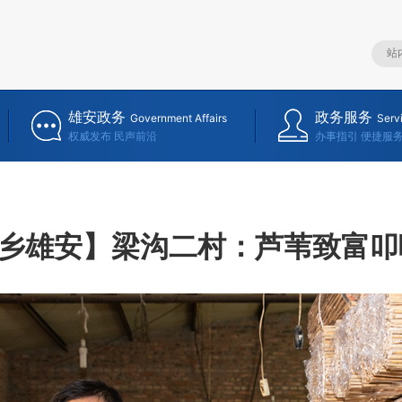
雄安政务
政务服务
Government Affairs
Serv
权威发布 民声前沿
办事指引 便捷服
乡雄安】梁沟二村：芦苇致富叩