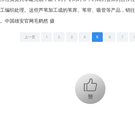
工编织处理。这些芦苇加工成的苇席、苇帘、吸管等产品，销往
。中国雄安官网毛鹤然 摄
上一页
1
2
3
4
5
6
7
+1