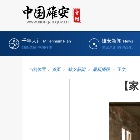
千年大计
雄安新闻
Millennium Plan
News
战略选择 中国样本
消息总汇 瞭望高地
当前位置：
首页
>
雄安新闻
>
最新播报
>
正文
【家