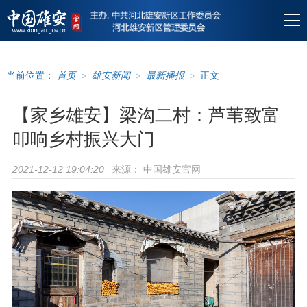
当前位置：
首页
>
雄安新闻
>
最新播报
>
正文
【家乡雄安】梁沟二村：芦苇致富
叩响乡村振兴大门
来源：
中国雄安官网
2021-12-12 19:04:20