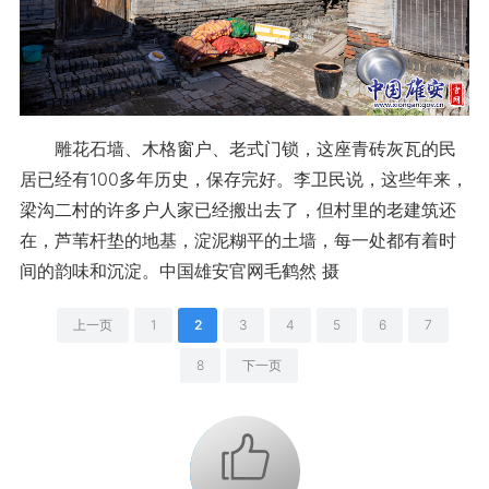
雕花石墙、木格窗户、老式门锁，这座青砖灰瓦的民
居已经有100多年历史，保存完好。李卫民说，这些年来，
梁沟二村的许多户人家已经搬出去了，但村里的老建筑还
在，芦苇杆垫的地基，淀泥糊平的土墙，每一处都有着时
间的韵味和沉淀。中国雄安官网毛鹤然 摄
上一页
1
2
3
4
5
6
7
8
下一页
+1