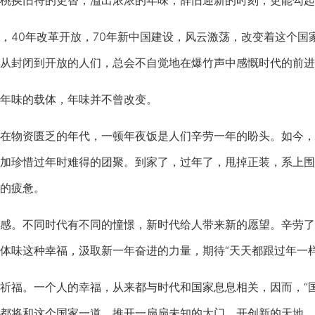
换旧符的更替，溢出浓浓的年味；辞旧迎新的时刻，更能勾起
40年改革开放，70年新中国建设，风云激荡，改变着这个国
从封闭到开放的人们，总会不自觉地在爆竹声中感慨时代的前进
味的载体，年味并不曾改变。
物资匮乏的年代，一顿年夜饭是人们辛劳一年的盼头。如今，
加珍惜过年时难得的团聚。到家了，过年了，甩掉正装，系上围
的疲惫。
。不同时代有不同的憧憬，新时代给人带来新的愿望。辛劳了
体味这种幸福，汲取新一年奋进的力量，期待“天天都跟过年一样
福。一个人的幸福，从来都与时代和国家息息相关，因而，“国
都将和这个国家一道，推开一扇扇未知的大门，开创新的天地。