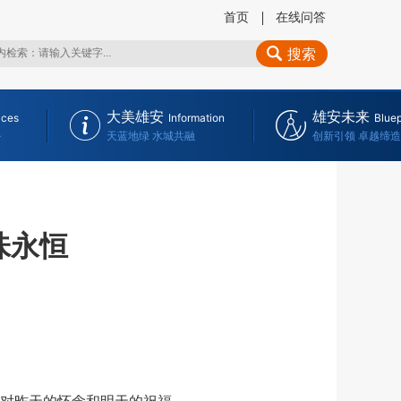
首页
在线问答
搜索
大美雄安
雄安未来
ices
Information
Bluep
务
天蓝地绿 水城共融
创新引领 卓越缔造
味永恒