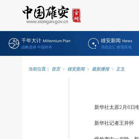
千年大计
雄安新闻
Millennium Plan
News
战略选择 中国样本
消息总汇 瞭望高地
当前位置：
首页
>
雄安新闻
>
最新播报
>
正文
新华社太原2月6日
新华社记者王井怀