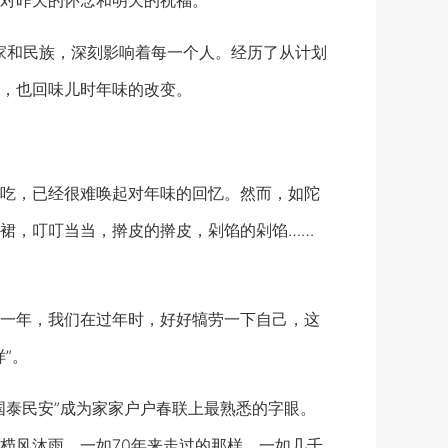
对昨天的怀念和明天的祝福。
家和民族，深刻影响着每一个人。经历了从计划
，也回味儿时年味的改变。
吃，已经很难唤起对年味的回忆。然而，如陀
裙，叮叮当当，擀皮的擀皮，剁馅的剁馅……
一年，我们在过年时，好好犒劳一下自己，这
”。
泰民安”成为家家户户春联上最熟悉的字眼。
栉风沐雨，一如70年来走过的那样，一如几千