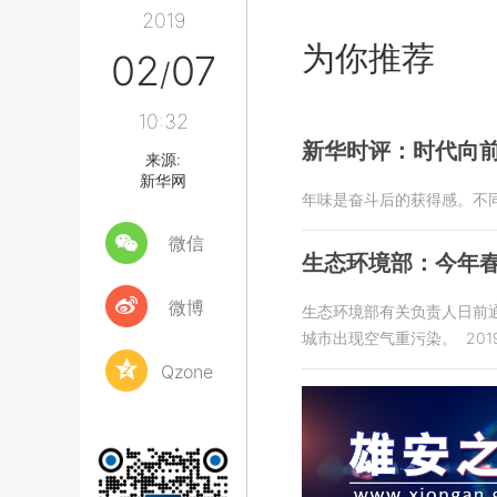
2019
为你推荐
02
07
/
10:32
新华时评：时代向
来源:
新华网
年味是奋斗后的获得感。不
微信
生态环境部：今年
微博
生态环境部有关负责人日前通
城市出现空气重污染。
201
Qzone