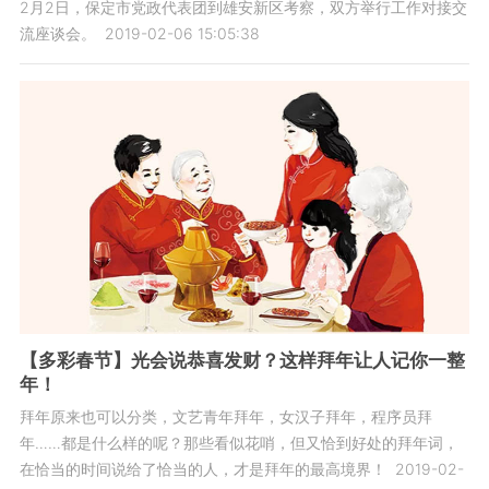
2月2日，保定市党政代表团到雄安新区考察，双方举行工作对接交
流座谈会。
2019-02-06 15:05:38
【多彩春节】光会说恭喜发财？这样拜年让人记你一整
年！
拜年原来也可以分类，文艺青年拜年，女汉子拜年，程序员拜
年……都是什么样的呢？那些看似花哨，但又恰到好处的拜年词，
在恰当的时间说给了恰当的人，才是拜年的最高境界！
2019-02-